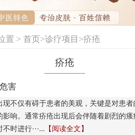
位置 >
首页
>
诊疗项目
>
疥疮
疥疮
危害
出现不仅有碍于患者的美观，关键是对患者
的影响。通常疥疮出现后会伴随着剧烈的瘙
时进行···...
【阅读全文】