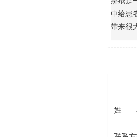
疥疮是
中给患
带来很大的
姓 
联系方