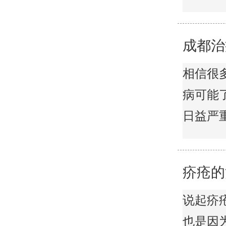
成都治
相信很
病可能
日益严重，
疥疮的
说起疥
也是因