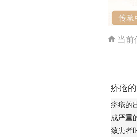
当前
疥疮的
疥疮的
成严重
致患者时不