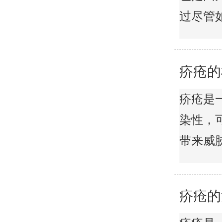
过尽管如此
疥疮的
疥疮是
染性，
带来威胁，
疥疮的